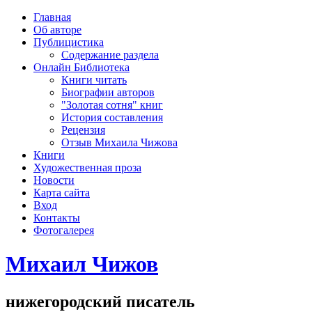
рка
Главная
хождения
Об авторе
шки)
Публицистика
Содержание раздела
Онлайн Библиотека
Книги читать
Биографии авторов
"Золотая сотня" книг
История составления
Рецензия
Отзыв Михаила Чижова
Книги
Художественная проза
Новости
Карта сайта
Вход
Контакты
Фотогалерея
Михаил Чижов
нижегородский писатель