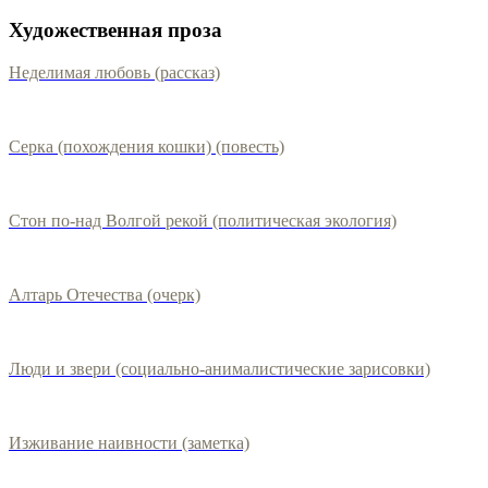
Художественная проза
Неделимая любовь (рассказ)
Серка (похождения кошки) (повесть)
Стон по-над Волгой рекой (политическая экология)
Алтарь Отечества (очерк)
Люди и звери (социально-анималистические зарисовки)
Изживание наивности (заметка)