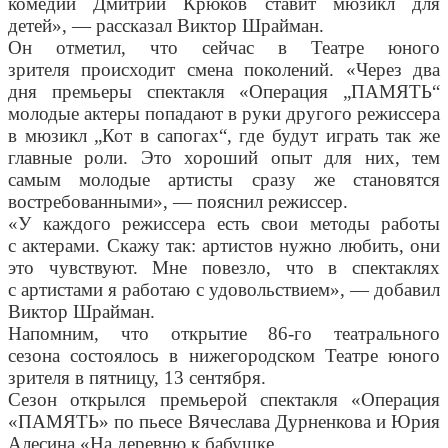
комедии Дмитрий Крюков ставит мюзикл для
детей», — рассказал Виктор Шрайман.
Он отметил, что сейчас в
Театре юного
зрителя
происходит смена поколений. «Через два
дня премьеры спектакля «Операция „ПАМЯТЬ“
молодые актеры попадают в руки другого режиссера
в мюзикл „Кот в сапогах“, где будут играть так же
главные роли. Это хороший опыт для них, тем
самым молодые артисты сразу же становятся
востребованными», — пояснил режиссер.
«У каждого режиссера есть свои методы работы
с актерами. Скажу так: артистов нужно любить, они
это чувствуют. Мне повезло, что в спектаклях
с артистами я работаю с удовольствием», — добавил
Виктор Шрайман.
Напомним, что открытие 86-го театрального
сезона состоялось в нижегородском Театре юного
зрителя в пятницу, 13 сентября.
Сезон открылся премьерой спектакля «Операция
«ПАМЯТЬ» по пьесе Вячеслава Дурненкова и Юрия
Алесина «На деревню к бабушке.