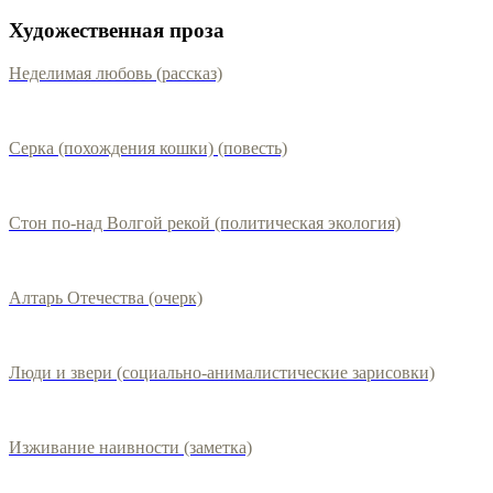
Художественная проза
Неделимая любовь (рассказ)
Серка (похождения кошки) (повесть)
Стон по-над Волгой рекой (политическая экология)
Алтарь Отечества (очерк)
Люди и звери (социально-анималистические зарисовки)
Изживание наивности (заметка)