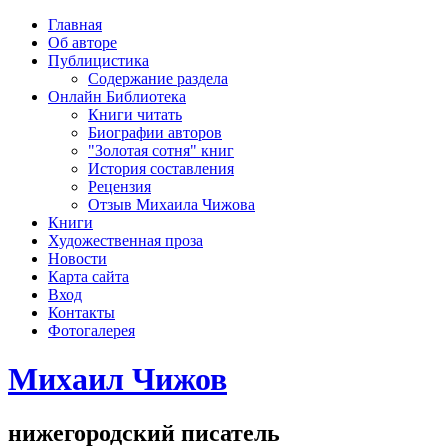
рка
Главная
хождения
Об авторе
шки)
Публицистика
Содержание раздела
Онлайн Библиотека
Книги читать
Биографии авторов
"Золотая сотня" книг
История составления
Рецензия
Отзыв Михаила Чижова
Книги
Художественная проза
Новости
Карта сайта
Вход
Контакты
Фотогалерея
Михаил Чижов
нижегородский писатель