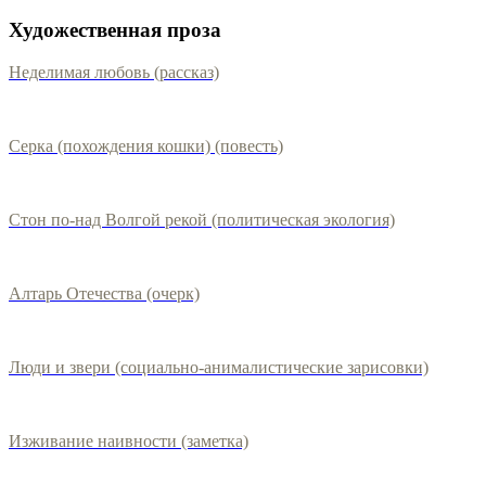
Художественная проза
Неделимая любовь (рассказ)
Серка (похождения кошки) (повесть)
Стон по-над Волгой рекой (политическая экология)
Алтарь Отечества (очерк)
Люди и звери (социально-анималистические зарисовки)
Изживание наивности (заметка)