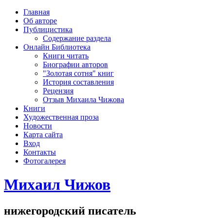
рка
Главная
хождения
Об авторе
шки)
Публицистика
Содержание раздела
Онлайн Библиотека
Книги читать
Биографии авторов
"Золотая сотня" книг
История составления
Рецензия
Отзыв Михаила Чижова
Книги
Художественная проза
Новости
Карта сайта
Вход
Контакты
Фотогалерея
Михаил Чижов
нижегородский писатель