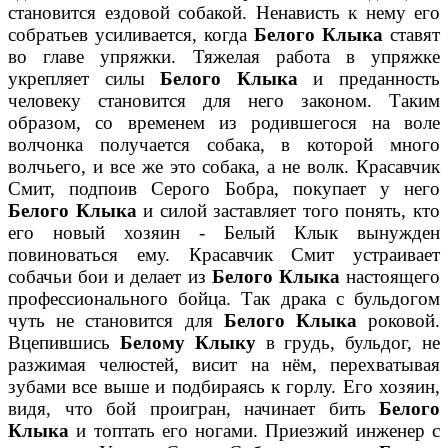
становится ездовой собакой. Ненависть к нему его
собратьев усиливается, когда
Белого Клыка
ставят
во главе упряжки. Тяжелая работа в упряжке
укрепляет силы
Белого Клыка
и преданность
человеку становится для него законом. Таким
образом, со временем из родившегося на воле
волчонка получается собака, в которой много
волчьего, и все же это собака, а не волк. Красавчик
Смит, подпоив Серого Бобра, покупает у него
Белого Клыка
и силой заставляет того понять, кто
его новый хозяин - Белый Клык вынужден
повиноваться ему. Красавчик Смит устраивает
собачьи бои и делает из
Белого Клыка
настоящего
профессионального бойца. Так драка с бульдогом
чуть не становится для
Белого Клыка
роковой.
Вцепившись
Белому Клыку
в грудь, бульдог, не
разжимая челюстей, висит на нём, перехватывая
зубами все выше и подбираясь к горлу. Его хозяин,
видя, что бой проигран, начинает бить
Белого
Клыка
и топтать его ногами. Приезжий инженер с