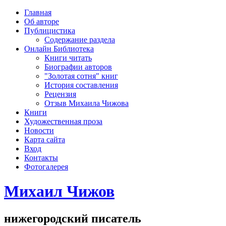
рка
Главная
хождения
Об авторе
шки)
Публицистика
Содержание раздела
Онлайн Библиотека
Книги читать
Биографии авторов
"Золотая сотня" книг
История составления
Рецензия
Отзыв Михаила Чижова
Книги
Художественная проза
Новости
Карта сайта
Вход
Контакты
Фотогалерея
Михаил Чижов
нижегородский писатель