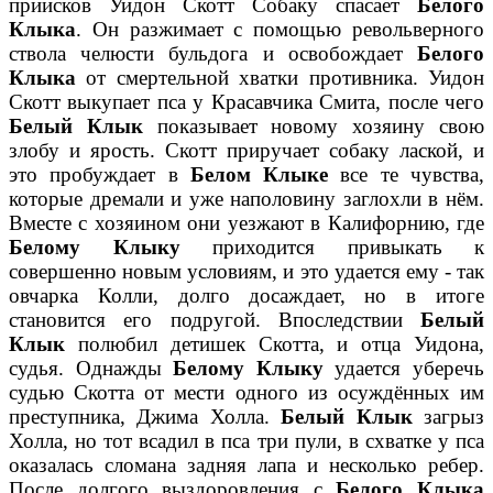
приисков Уидон Скотт Собаку спасает
Белого
Клыка
. Он разжимает с помощью револьверного
ствола челюсти бульдога и освобождает
Белого
Клыка
от смертельной хватки противника. Уидон
Скотт выкупает пса у Красавчика Смита, после чего
Белый Клык
показывает новому хозяину свою
злобу и ярость. Скотт приручает собаку лаской, и
это пробуждает в
Белом Клыке
все те чувства,
которые дремали и уже наполовину заглохли в нём.
Вместе с хозяином они уезжают в Калифорнию, где
Белому Клыку
приходится привыкать к
совершенно новым условиям, и это удается ему - так
овчарка Колли, долго досаждает, но в итоге
становится его подругой. Впоследствии
Белый
Клык
полюбил детишек Скотта, и отца Уидона,
судья. Однажды
Белому Клыку
удается уберечь
судью Скотта от мести одного из осуждённых им
преступника, Джима Холла.
Белый Клык
загрыз
Холла, но тот всадил в пса три пули, в схватке у пса
оказалась сломана задняя лапа и несколько ребер.
После долгого выздоровления с
Белого Клыка