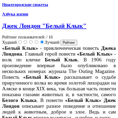
Нижегородские сюжеты
Азбука жизни
Джек Лондон "Белый Клык"
Рейтинг пользователей:
/ 16
Худший
Лучший
«Белый Клык»
- приключенческая повесть
Джека
Лондона
. Главный герой повести
«Белый Клык»
-
волк по кличке
Белый Клык
. В 1906 году
произведение впервые было опубликовано в
нескольких номерах журнала The Outing Magazine.
Повесть
«Белый Клык»
рассказывает о судьбе
прирученного волка во время золотой лихорадки на
Аляске в конце XIX века, так большая часть повести
показана глазами животных и, в частности, самого
Белого Клыка
. В повести
«Белый Клык»
Джек
Лондон
описывает разное поведение и отношение
людей к животным, доброе и злое. Ведь и сам
Белый Клык
многое выдержал - и побои, и ласку…