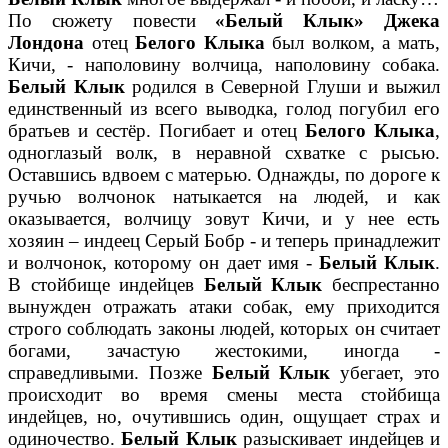
По сюжету повести
«Белый Клык» Джека
Лондона
отец
Белого Клыка
был волком, а мать,
Кичи, - наполовину волчица, наполовину собака.
Белый Клык
родился в Северной Глуши и выжил
единственный из всего выводка, голод погубил его
братьев и сестёр. Погибает и отец
Белого Клыка
,
одноглазый волк, в неравной схватке с рысью.
Оставшись вдвоем с матерью. Однажды, по дороге к
ручью волчонок натыкается на людей, и как
оказывается, волчицу зовут Кичи, и у нее есть
хозяин – индеец Серый Бобр - и теперь принадлежит
и волчонок, которому он дает имя -
Белый Клык
.
В стойбище индейцев
Белый Клык
беспрестанно
вынужден отражать атаки собак, ему приходится
строго соблюдать законы людей, которых он считает
богами, зачастую жестокими, иногда -
справедливыми. Позже
Белый Клык
убегает, это
происходит во время смены места стойбища
индейцев, но, очутившись один, ощущает страх и
одиночество.
Белый Клык
разыскивает индейцев и