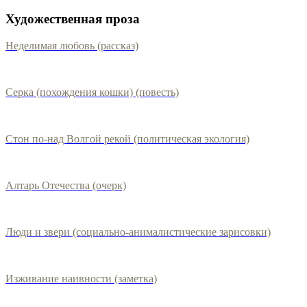
Художественная проза
Неделимая любовь (рассказ)
Серка (похождения кошки) (повесть)
Стон по-над Волгой рекой (политическая экология)
Алтарь Отечества (очерк)
Люди и звери (социально-анималистические зарисовки)
Изживание наивности (заметка)