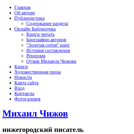
рка
Главная
хождения
Об авторе
шки)
Публицистика
Содержание раздела
Онлайн Библиотека
Книги читать
Биографии авторов
"Золотая сотня" книг
История составления
Рецензия
Отзыв Михаила Чижова
Книги
Художественная проза
Новости
Карта сайта
Вход
Контакты
Фотогалерея
Михаил Чижов
нижегородский писатель