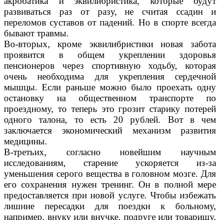
акробатика и эквилибристика, которые будут
развиваться раз от разу, не считая ссадин и
переломов суставов от падений. Но в спорте всегда
бывают травмы.
Во-вторых, кроме эквилибристики новая забота
проявится в общем укреплении здоровья
пенсионеров через спортивную ходьбу, которая
очень необходима для укрепления сердечной
мышцы. Если раньше можно было проехать одну
остановку на общественном транспорте по
проездному, то теперь это грозит старику потерей
одного талона, то есть 20 рублей. Вот в чем
заключается экономический механизм развития
медицины.
В-третьих, согласно новейшим научным
исследованиям, старение ускоряется из-за
уменьшения серого вещества в головном мозге. Для
его сохранения нужен тренинг. Он в полной мере
предоставляется при новой услуге. Чтобы избежать
лишние пересадки для поездки к больному,
например, внуку или внучке, подруге или товарищу,