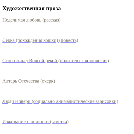
Художественная проза
Неделимая любовь (рассказ)
Серка (похождения кошки) (повесть)
Стон по-над Волгой рекой (политическая экология)
Алтарь Отечества (очерк)
Люди и звери (социально-анималистические зарисовки)
Изживание наивности (заметка)