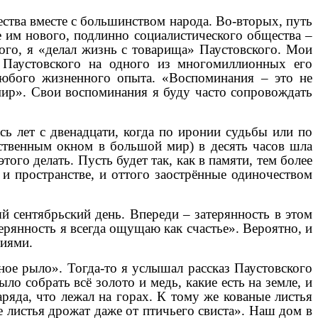
чества вместе с большинством народа. Во-вторых, путь
е им нового, подлинно социалистического общества –
ого, я «делал жизнь с товарища» Паустовского. Мои
а Паустовского на одного из многомиллионных его
 любого жизненного опыта. «Воспоминания – это не
мир». Свои воспоминания я буду часто сопровождать
сь лет с двенадцати, когда по иронии судьбы или по
нственным окном в большой мир) в десять часов шла
того делать. Пусть будет так, как в памяти, тем более
 и пространстве, и оттого заострённые одиночеством
 сентябрьский день. Впереди – затерянность в этом
терянность я всегда ощущаю как счастье». Вероятно, и
циями.
ное рыло». Тогда-то я услышал рассказ Паустовского
 собрать всё золото и медь, какие есть на земле, и
ряда, что лежал на горах. К тому же кованые листья
 листья дрожат даже от птичьего свиста». Наш дом в