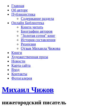
рка
Главная
хождения
Об авторе
шки)
Публицистика
Содержание раздела
Онлайн Библиотека
Книги читать
Биографии авторов
"Золотая сотня" книг
История составления
Рецензия
Отзыв Михаила Чижова
Книги
Художественная проза
Новости
Карта сайта
Вход
Контакты
Фотогалерея
Михаил Чижов
нижегородский писатель