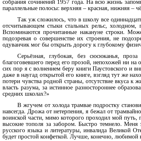
собрания сочинений 1957 года. На всю жизнь запомн
параллельные полосы: верхняя – красная, нижняя – ч
Так уж сложилось, что в школу все одиннадцат
отсчитывающем стыки стальных рельс, холодном, п
Вспоминаются прочитанные накануне строки. Може
подозревая о совершенстве их строения, не подоз
одуванчик мог бы открыть дорогу к глубокому физи
Серьёзная, глубокая, без сюсюканья, проза
благоговевшего перед его прозой, непохожей ни на од
сих пор я с волнением беру книги Паустовского и в
даже в наугад открытой его книге, взгляд тут же на
потери чувства родной страны, отсутствие вкуса к 
власть разума, за истинное разностороннее образо
средних школах?»
В жгучем от холода трамвае подростку станов
навсегда. Дрожа от нетерпения, я бежал от трамвай
воинской части, мимо которого проходил мой путь, п
высокие тополя за забором. Быстро темнело. Меня 
русского языка и литературы, инвалида Великой Оте
будет простой конфеткой. Лучше, конечно, любимой 