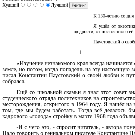
Худший
Лучший
К 130-летию со дня
Я ушёл от экзотик
щедрости, от постоянного её 
Паустовский о своё
1
«Изучение незнакомого края всегда начинается 
земле, но потом, когда попадёшь на эту настоящую з
писал Константин Паустовский о своей любви к пут
собрался.
Ещё со школьной скамьи я знал этот совет зн
студенческого отряда политехников на строительств
месторождения, открытого в 1964 году. Я нашёл на 
том, где мы будем работать. Тогда всё делалось б
кадрового «голода» стройку в марте 1968 года объя
-И с чего это, - спросит читатель, - автора п
Надо говорить о гениальном писателе Константине Пау