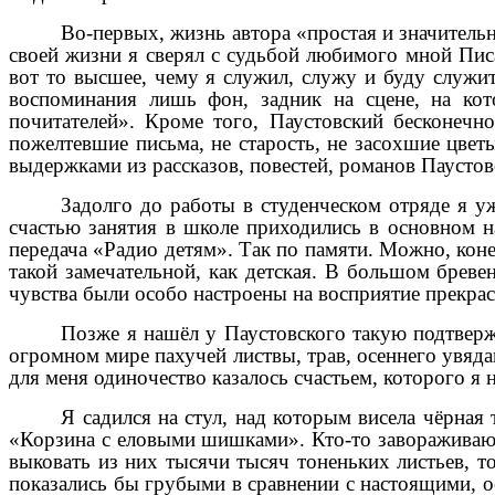
Во-первых, жизнь автора «простая и значительн
своей жизни я сверял с судьбой любимого мной Писа
вот то высшее, чему я служил, служу и буду служи
воспоминания лишь фон, задник на сцене, на кот
почитателей». Кроме того, Паустовский бесконечн
пожелтевшие письма, не старость, не засохшие цве
выдержками из рассказов, повестей, романов Паустов
Задолго до работы в студенческом отряде я уж
счастью занятия в школе приходились в основном н
передача «Радио детям». Так по памяти. Можно, конечн
такой замечательной, как детская. В большом бреве
чувства были особо настроены на восприятие прекрас
Позже я нашёл у Паустовского такую подтвер
огромном мире пахучей листвы, трав, осеннего увядан
для меня одиночество казалось счастьем, которого я 
Я садился на стул, над которым висела чёрная
«Корзина с еловыми шишками». Кто-то завораживающи
выковать из них тысячи тысяч тоненьких листьев, т
показались бы грубыми в сравнении с настоящими, о