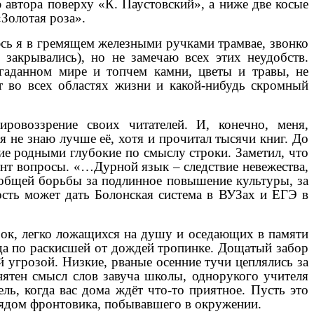
 автора поверху «К. Паустовский», а ниже две косые
«Золотая роза».
юсь я в гремящем железными ручками трамвае, звонко
закрывались), но не замечаю всех этих неудобств.
гаданном мире и топчем камни, цветы и травы, не
т во всех областях жизни и какой-нибудь скромный
ировоззрение своих читателей. И, конечно, меня,
 я не знаю лучше её, хотя и прочитал тысячи книг. До
ие родными глубокие по смыслу строки. Заметил, что
мент вопросы. «…Дурной язык – следствие невежества,
сеобщей борьбы за подлинное повышение культуры, за
ость может дать Болонская система в ВУЗах и ЕГЭ в
рок, легко ложащихся на душу и оседающих в памяти
ода по раскисшей от дождей тропинке. Дощатый забор
й угрозой. Низкие, рваные осенние тучи цеплялись за
нятен смысл слов завуча школы, однорукого учителя
ль, когда вас дома ждёт что-то приятное. Пусть это
лядом фронтовика, побывавшего в окружении.