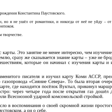
 рождения Константина Паустовского.
и, но я не ушёл от романтики, и никогда от неё не уйду – о
непокоя.
м творчестве.
с карты. Это занятие не менее интересно, чем изучение
емлю, сразу же сказывается знание карты – уже не бр
ешествиям, которые он начинал с изучения карты и и
аменитого писателя и изучил карту Коми АССР, преж
о газопровода «Сияние Севера». То была вторая оче
карте, где находится посёлок Вуктыл, прикинул марш
ыстро: через четыре года после открытия газ дошёл
вили Всесоюзной ударной комсомольской стройкой.
онесло в воспоминания о своей скромной жизни простог
стовском, а он о себе.