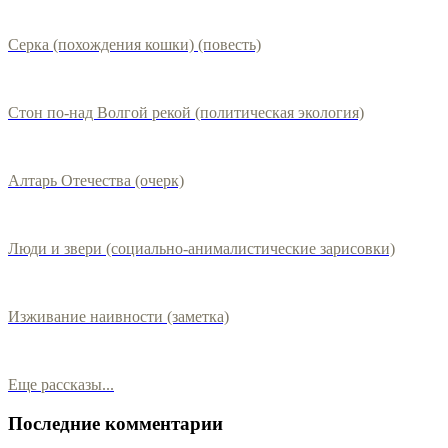
Серка (похождения кошки) (повесть)
Стон по-над Волгой рекой (политическая экология)
Алтарь Отечества (очерк)
Люди и звери (социально-анималистические зарисовки)
Изживание наивности (заметка)
Еще рассказы...
Последние комментарии