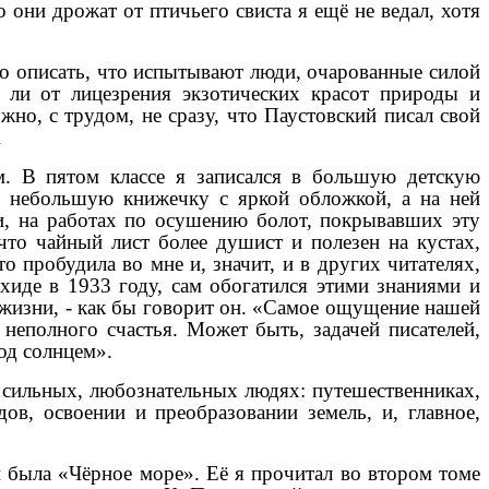
 они дрожат от птичьего свиста я ещё не ведал, хотя
но описать, что испытывают люди, очарованные силой
 ли от лицезрения экзотических красот природы и
но, с трудом, не сразу, что Паустовский писал свой
Â
. В пятом классе я записался в большую детскую
ли небольшую книжечку с яркой обложкой, а на ней
и, на работах по осушению болот, покрывавших эту
что чайный лист более душист и полезен на кустах,
то пробудила во мне и, значит, и в других читателях,
хиде в 1933 году, сам обогатился этими знаниями и
 жизни, - как бы говорит он. «Самое ощущение нашей
 неполного счастья. Может быть, задачей писателей,
од солнцем».
 сильных, любознательных людях: путешественниках,
ов, освоении и преобразовании земель, и, главное,
 была «Чёрное море». Её я прочитал во втором томе