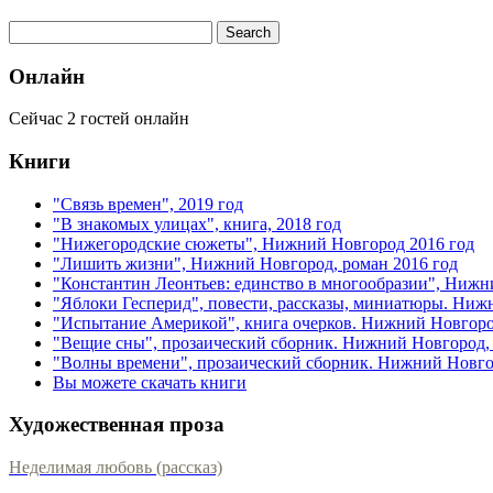
Онлайн
Сейчас 2 гостей онлайн
Книги
"Связь времен", 2019 год
"В знакомых улицах", книга, 2018 год
"Нижегородские сюжеты", Нижний Новгород 2016 год
"Лишить жизни", Нижний Новгород, роман 2016 год
"Константин Леонтьев: единство в многообразии", Нижн
"Яблоки Гесперид", повести, рассказы, миниатюры. Ниж
"Испытание Америкой", книга очерков. Нижний Новгоро
"Вещие сны", прозаический сборник. Нижний Новгород, 
"Волны времени", прозаический сборник. Нижний Новгор
Вы можете скачать книги
Художественная проза
Неделимая любовь (рассказ)