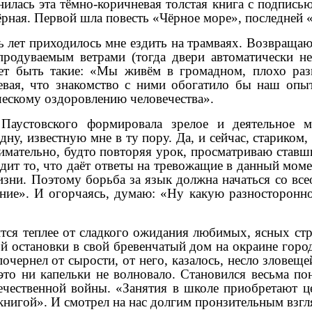
илась эта тёмно-коричневая толстая книга с подписью
ёрная. Первой шла повесть «Чёрное море», последней 
ь лет приходилось мне ездить на трамваях. Возвраща
родуваемым ветрами (тогда двери автоматически не 
т быть такие: «Мы живём в громадном, плохо раз
ревая, что знакомство с ними обогатило бы наш опы
ческому оздоровлению человечества».
 Паустовского формировала зрелое и деятельное м
ну, известную мне в ту пору. Да, и сейчас, стариком,
нимательно, будто повторяя урок, просматриваю ставш
ходит то, что даёт ответы на тревожащие в данный мо
жизни. Поэтому борьба за язык должна начаться со в
вание». И огорчаясь, думаю: «Ну какую разносторонн
ится теплее от сладкого ожидания любимых, ясных ст
ной остановки в свой бревенчатый дом на окраине гор
очернел от сырости, от него, казалось, несло зловеще
это ни капельки не волновало. Становился весьма по
чественной войны. «Занятия в школе приобретают це
книгой». И смотрел на нас долгим пронзительным взг