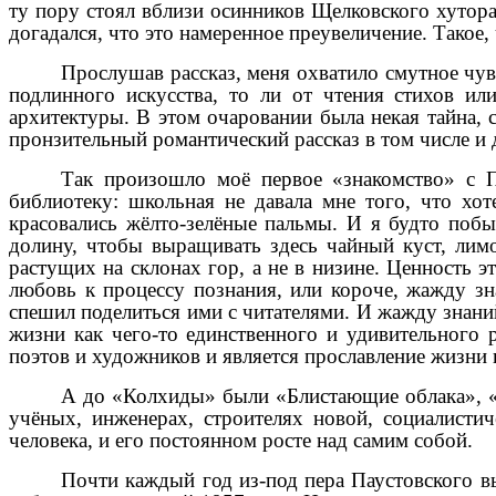
ту пору стоял вблизи осинников Щелковского хутора,
догадался, что это намеренное преувеличение. Такое, 
Прослушав рассказ, меня охватило смутное чув
подлинного искусства, то ли от чтения стихов и
архитектуры. В этом очаровании была некая тайна, 
пронзительный романтический рассказ в том числе и 
Так произошло моё первое «знакомство» с 
библиотеку: школьная не давала мне того, что хо
красовались жёлто-зелёные пальмы. И я будто поб
долину, чтобы выращивать здесь чайный куст, лимо
растущих на склонах гор, а не в низине. Ценность эт
любовь к процессу познания, или короче, жажду зн
спешил поделиться ими с читателями. И жажду знани
жизни как чего-то единственного и удивительного р
поэтов и художников и является прославление жизни 
А до «Колхиды» были «Блистающие облака», «
учёных, инженерах, строителях новой, социалистич
человека, и его постоянном росте над самим собой.
Почти каждый год из-под пера Паустовского в