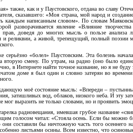
ая» также, как и у Паустовского, отдана во славу Оте
теля, сказавшего: «Моя страна, мой народ и создани
ть каждым написанным словом». По словам Маяковск
орой разворачивается явление «Влияние творчеств
о прав, доведя до многих мысль о пользе анализа
ты и реликвии, а живой, трепещущий, полный поэзии 
ского.
е серьёзно «болел» Паустовским. Эта болезнь начала
а вторую смену. По утрам, на радио (оно было еди
о, в Интернете найти точное название, но я не буду э
нчатом доме я был один и словно затерян во времени
ного.
ждающую моё состояние мысль: «Впереди – пустынный
ия, затишливых вод, облаков, низкого неба. И эту за
не мог выразить не только словами, но и проявить эмо
 тарелка радиовещания, имевшая грубое название «сви
м голосом читал: «Стояла осень. Если бы можно было
о они составили бы ничтожную часть того осеннего на
собенно листьями осины. Всем известно, что осиновые