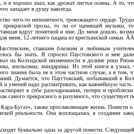
 и я хорошо знал, как дрожат листья осины. А то, что
что западает в душу навсегда.
ство чего-то непонятного, тревожащего сердце. Труд
ли прекрасной прозы, то ли от щемящей музыки, то
ставшая вдруг понятной и мне. До меня дошло, возмож
для меня, 12-летнего пацана из крестьянской семьи. Â
Паустовским, ставшим близким и любимым учителем
телось бы знать. Я спросил Паустовского и мне да
ывал на Колхидской низменности в долине реки Рион
ны, апельсины, мандарины. Из этой книги я узнал, 
ого знания была не в этом частном случае, а в том, ч
аний. Думается, что Паустовский, побывавший в Кол
й и умений надо рассматривать, как важнейшую часть
астворяет в себе разочарования, потери и проблески
как самого прекрасного и разумного, что существует п
Кара-Бугаз», также прославляющие жизнь. Повести о
еской реальности. Она воплощалась в создании завод
ыходят буквально одна за другой повести. Следующей