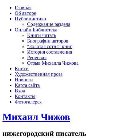
рка
Главная
хождения
Об авторе
шки)
Публицистика
Содержание раздела
Онлайн Библиотека
Книги читать
Биографии авторов
"Золотая сотня" книг
История составления
Рецензия
Отзыв Михаила Чижова
Книги
Художественная проза
Новости
Карта сайта
Вход
Контакты
Фотогалерея
Михаил Чижов
нижегородский писатель