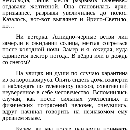
отдавали желтизной. Она становилась ярче,
призывнее, разрывы увеличились до полос.
Казалось, вот-вот выглянет и Ярило-Светило,
но…
Ни ветерка. Аспидно-чёрные ветви лип
замерли в ожидании солнца, мечтая согреться
после холодной ночи. Замер и я, ожидая, куда
сдвинется вектор погода. В вёдра или в дождь
со снегом?
На улицах ни души по случаю карантина
из-за коронавируса. Опять сидеть дома взаперти
и наблюдать по телевизору психоз, охвативший
неуверенное в себе человечество. Вспомнились
случаи, как после сильных умственных и
физических потрясений человек, очнувшись,
вдруг начинал говорить на незнакомом ему
древнем языке.
Будем ли мы после пандемии понимать