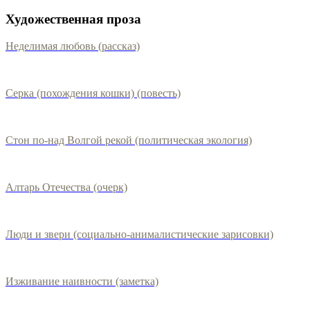
Художественная проза
Неделимая любовь (рассказ)
Серка (похождения кошки) (повесть)
Стон по-над Волгой рекой (политическая экология)
Алтарь Отечества (очерк)
Люди и звери (социально-анималистические зарисовки)
Изживание наивности (заметка)