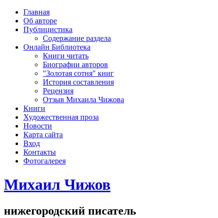
рка
Главная
хождения
Об авторе
шки)
Публицистика
Содержание раздела
Онлайн Библиотека
Книги читать
Биографии авторов
"Золотая сотня" книг
История составления
Рецензия
Отзыв Михаила Чижова
Книги
Художественная проза
Новости
Карта сайта
Вход
Контакты
Фотогалерея
Михаил Чижов
нижегородский писатель