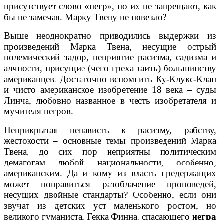
присутствует слово «негр», но их не запрещают, как
бы не замечая. Марку Твену не повезло?
Выше неоднократно приводились выдержки из
произведений Марка Твена, несущие острый
полемический задор, неприятие расизма, садизма и
алчности, присущие (чего греха таить) большинству
американцев. Достаточно вспомнить Ку-Клукс-Клан
и чисто американское изобретение 18 века – суды
Линча, любовно названное в честь изобретателя и
мучителя негров.
Неприкрытая ненависть к расизму, рабству,
жестокости – основные темы произведений Марка
Твена, до сих пор неприятны политическим
демагогам любой национальности, особенно,
американским. Да и кому из власть предержащих
может понравиться разоблачение проповедей,
несущих двойные стандарты? Особенно, если они
звучат из детских уст маленького ростом, но
великого гуманиста, Гекка Финна, спасающего
негра