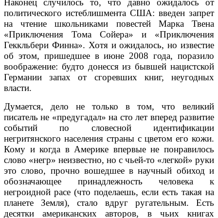
Наконец случилось то, что давно ожидалось от
политического истеблишмента США: введен запрет
на чтение школьниками повестей Марка Твена
«Приключения Тома Сойера» и «Приключения
Геккльбери Финна». Хотя и ожидалось, но известие
об этом, пришедшее в июне 2008 года, поразило
воображение: будто донесся из бывшей нацистской
Германии запах от сгоревших книг, неугодных
власти.
Думается, дело не только в том, что великий
писатель не «предугадал» на сто лет вперед развитие
событий по словесной идентификации
негритянского населения страны с цветом его кожи.
Кому и когда в Америке впервые не понравилось
слово «негр» неизвестно, но с чьей-то «легкой» руки
это слово, прочно вошедшее в научный обиход и
обозначающее принадлежность человека к
негроидной расе (что поделаешь, если есть такая на
планете Земля), стало вдруг ругательным. Есть
десятки американских авторов, в чьих книгах