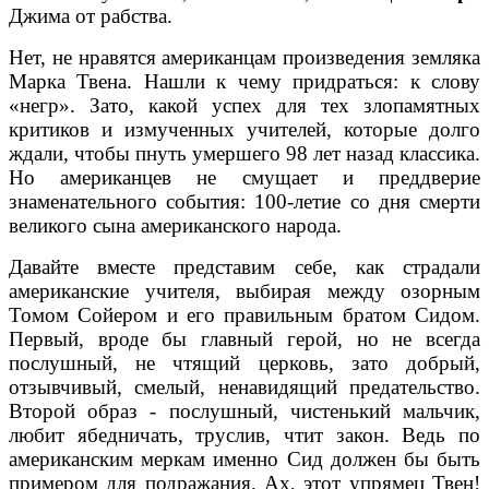
Джима от рабства.
Нет, не нравятся американцам произведения земляка
Марка Твена. Нашли к чему придраться: к слову
«негр». Зато, какой успех для тех злопамятных
критиков и измученных учителей, которые долго
ждали, чтобы пнуть умершего 98 лет назад классика.
Но американцев не смущает и преддверие
знаменательного события: 100-летие со дня смерти
великого сына американского народа.
Давайте вместе представим себе, как страдали
американские учителя, выбирая между озорным
Томом Сойером и его правильным братом Сидом.
Первый, вроде бы главный герой, но не всегда
послушный, не чтящий церковь, зато добрый,
отзывчивый, смелый, ненавидящий предательство.
Второй образ - послушный, чистенький мальчик,
любит ябедничать, труслив, чтит закон. Ведь по
американским меркам именно Сид должен бы быть
примером для подражания. Ах, этот упрямец Твен!