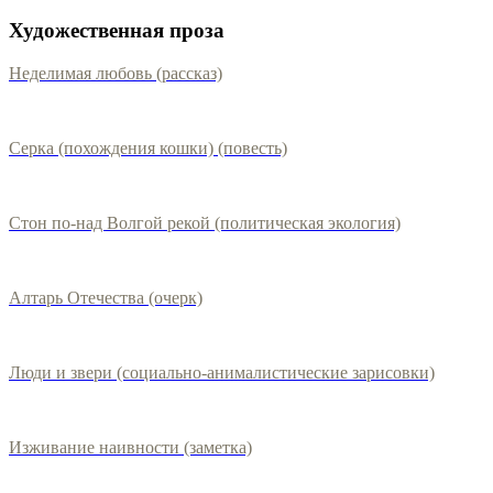
Художественная проза
Неделимая любовь (рассказ)
Серка (похождения кошки) (повесть)
Стон по-над Волгой рекой (политическая экология)
Алтарь Отечества (очерк)
Люди и звери (социально-анималистические зарисовки)
Изживание наивности (заметка)