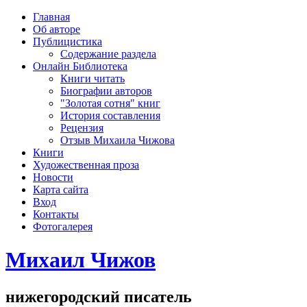
рка
Главная
хождения
Об авторе
шки)
Публицистика
Содержание раздела
Онлайн Библиотека
Книги читать
Биографии авторов
"Золотая сотня" книг
История составления
Рецензия
Отзыв Михаила Чижова
Книги
Художественная проза
Новости
Карта сайта
Вход
Контакты
Фотогалерея
Михаил Чижов
нижегородский писатель