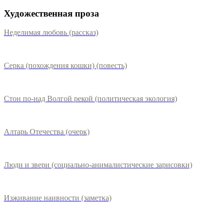
Художественная проза
Неделимая любовь (рассказ)
Серка (похождения кошки) (повесть)
Стон по-над Волгой рекой (политическая экология)
Алтарь Отечества (очерк)
Люди и звери (социально-анималистические зарисовки)
Изживание наивности (заметка)