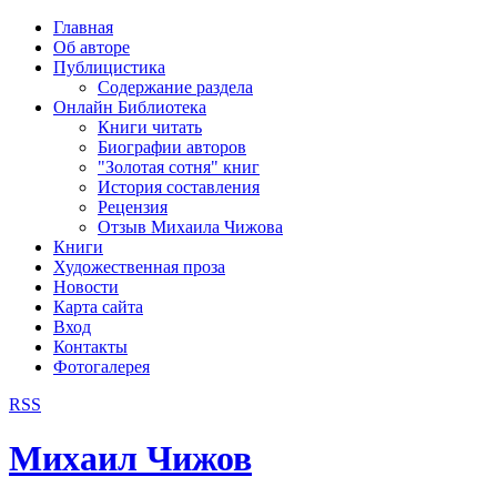
рка
Главная
хождения
Об авторе
шки)
Публицистика
Содержание раздела
Онлайн Библиотека
Книги читать
Биографии авторов
"Золотая сотня" книг
История составления
Рецензия
Отзыв Михаила Чижова
Книги
Художественная проза
Новости
Карта сайта
Вход
Контакты
Фотогалерея
RSS
Михаил Чижов