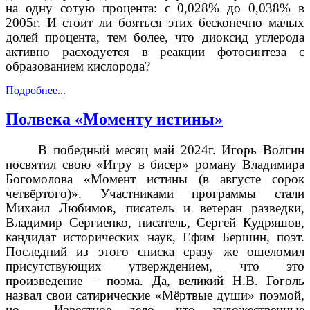
на одну сотую процента: с 0,028% до 0,038% в
2005г. И стоит ли бояться этих бесконечно малых
долей процента, тем более, что диоксид углерода
активно расходуется в реакции фотосинтеза с
образованием кислорода?
Подробнее...
Полвека «Моменту истины»
В победный месяц май 2024г. Игорь Волгин
посвятил свою «Игру в бисер» роману Владимира
Богомолова «Момент истины (в августе сорок
четвёртого)».
Участниками программы стали
Михаил Любимов, писатель и ветеран разведки,
Владимир Сергиенко, писатель, Сергей Кудряшов,
кандидат исторических наук, Ефим Бершин, поэт.
Последний из этого списка сразу же ошеломил
присутствующих утверждением, что это
произведение – поэма. Да, великий Н.В. Гоголь
назвал свои сатирические «Мёртвые души» поэмой,
но…. Известное дело, что художественные