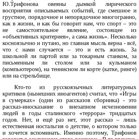
Ю.Трифонова овеяны дымкой лирического
восприятия описываемых событий, где смешное и
грустное, порядочное и непорядочное многогранно,
как в жизни, и как бы говорит нам, что спорт – это
не самостоятельное явление, состоящее из
«объективных критериев», а сама жизнь». Несколько
косноязычно и путано, но главная мысль верна - всё,
что с нами случается – это и есть жизнь. За
школьной ли партой или за токарным станком, за
письменным ли столом или за кульманом
(компьютером), на теннисном ли корте (катке, ринге)
или на стрельбище.
Кто-то из русскоязычных литературных
критиков (нынешних иноагентов) считал, что «Игры
в сумерках» (один из рассказов сборника) - это
рассказ-иносказание о внезапном исчезновении
людей в годы сталинского «террора» тридцатых
годов. Нет, и ещё раз нет, этот рассказ – лишь
естественная ностальгия о детстве, о котором только
и хочется вспоминать. Именно поэтому, Трифонов