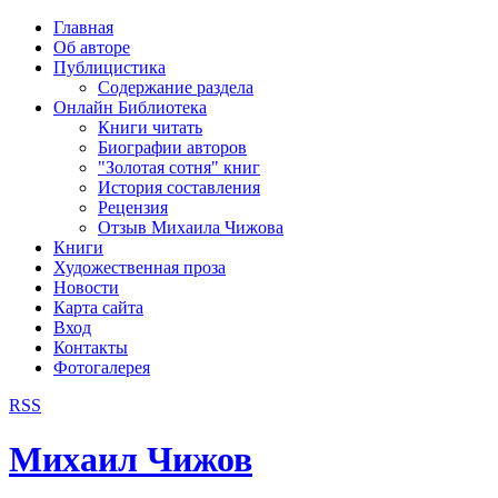
рка
Главная
хождения
Об авторе
шки)
Публицистика
Содержание раздела
Онлайн Библиотека
Книги читать
Биографии авторов
"Золотая сотня" книг
История составления
Рецензия
Отзыв Михаила Чижова
Книги
Художественная проза
Новости
Карта сайта
Вход
Контакты
Фотогалерея
RSS
Михаил Чижов