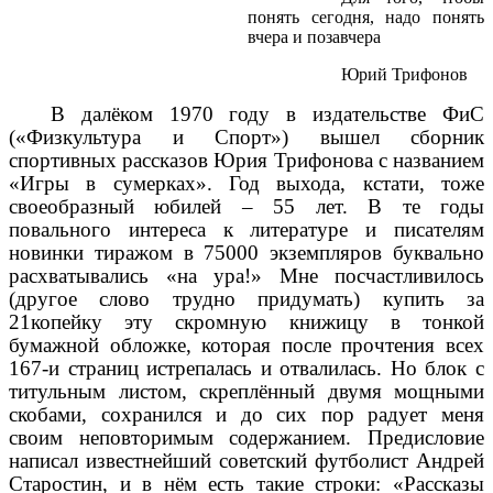
понять сегодня, надо понять
вчера и позавчера
Юрий Трифонов
В далёком 1970 году в издательстве ФиС
(«Физкультура и Спорт») вышел сборник
спортивных рассказов Юрия Трифонова с названием
«Игры в сумерках». Год выхода, кстати, тоже
своеобразный юбилей – 55 лет. В те годы
повального интереса к литературе и писателям
новинки тиражом в 75000 экземпляров буквально
расхватывались «на ура!» Мне посчастливилось
(другое слово трудно придумать) купить за
21копейку эту скромную книжицу в тонкой
бумажной обложке, которая после прочтения всех
167-и страниц истрепалась и отвалилась. Но блок с
титульным листом, скреплённый двумя мощными
скобами, сохранился и до сих пор радует меня
своим неповторимым содержанием. Предисловие
написал известнейший советский футболист Андрей
Старостин, и в нём есть такие строки: «Рассказы