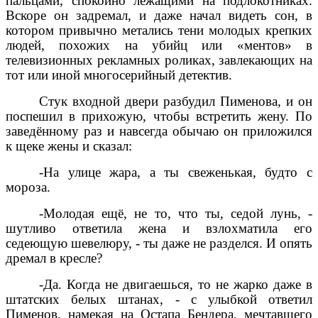
пальцами, спокойно лежащими на подлокотниках.
Вскоре он задремал, и даже начал видеть сон, в
котором привычно метались тени молодых крепких
людей, похожих на убийц или «ментов» в
телевизионных рекламных роликах, завлекающих на
тот или иной многосерийный детектив.
Стук входной двери разбудил Пименова, и он
поспешил в прихожую, чтобы встретить жену. По
заведённому раз и навсегда обычаю он приложился
к щеке жены и сказал:
-На улице жара, а ты свеженькая, будто с
мороза.
-Молодая ещё, не то, что ты, седой лунь, -
шутливо ответила жена и взлохматила его
седеющую шевелюру, - ты даже не разделся. И опять
дремал в кресле?
-Да. Когда не двигаешься, то не жарко даже в
штатских белых штанах, - с улыбкой ответил
Пименов, намекая на Остапа Бендера, мечтавшего