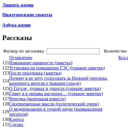
Лишить жизни
Нижегородские сюжеты
Азбука жизни
Рассказы
Фильтр по заголовку
Количество 
Оглавление
Кол-
121
Изживание наивности (заметка)
122
Установка на повышение ГЭС (горькие заметки)
123
После праздника (заметка)
Почему я не хочу голосовать за Нижний (реплика
124
коренного жителя о бывшем городе)
125
О Гоголе, дураках и дорогах (горькие заметки)
126
Гляжу я в окошко вагонное… (горькие заметки)
127
Верочка (маленькая повесть)
128
Своевременные мысли (политический очерк)
О модернизации и точной науке (размышления
129
писателя)
130
Клипса
131
Сделка