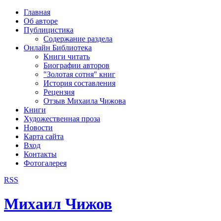
рка
Главная
хождения
Об авторе
шки)
Публицистика
Содержание раздела
Онлайн Библиотека
Книги читать
Биографии авторов
"Золотая сотня" книг
История составления
Рецензия
Отзыв Михаила Чижова
Книги
Художественная проза
Новости
Карта сайта
Вход
Контакты
Фотогалерея
RSS
Михаил Чижов