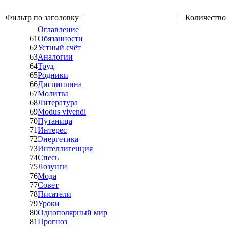
Фильтр по заголовку
Количество 
Оглавление
61
Обязанности
62
Устный счёт
63
Аналогии
64
Труд
65
Родники
66
Дисциплина
67
Молитва
68
Литература
69
Modus vivendi
70
Путаница
71
Интерес
72
Энергетика
73
Интеллигенция
74
Спесь
75
Лозунги
76
Мода
77
Совет
78
Писатели
79
Уроки
80
Однополярный мир
81
Прогноз