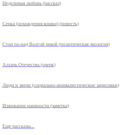
Неделимая любовь (рассказ)
Серка (похождения кошки) (повесть)
Стон по-над Волгой рекой (политическая экология)
Алтарь Отечества (очерк)
Люди и звери (социально-анималистические зарисовки)
Изживание наивности (заметка)
Еще рассказы...