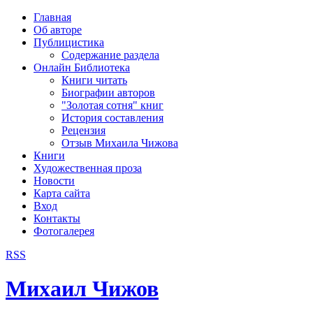
рка
Главная
хождения
Об авторе
шки)
Публицистика
Содержание раздела
Онлайн Библиотека
Книги читать
Биографии авторов
"Золотая сотня" книг
История составления
Рецензия
Отзыв Михаила Чижова
Книги
Художественная проза
Новости
Карта сайта
Вход
Контакты
Фотогалерея
RSS
Михаил Чижов