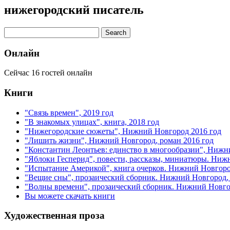
нижегородский писатель
Онлайн
Сейчас 16 гостей онлайн
Книги
"Связь времен", 2019 год
"В знакомых улицах", книга, 2018 год
"Нижегородские сюжеты", Нижний Новгород 2016 год
"Лишить жизни", Нижний Новгород, роман 2016 год
"Константин Леонтьев: единство в многообразии", Нижн
"Яблоки Гесперид", повести, рассказы, миниатюры. Ниж
"Испытание Америкой", книга очерков. Нижний Новгоро
"Вещие сны", прозаический сборник. Нижний Новгород, 
"Волны времени", прозаический сборник. Нижний Новгор
Вы можете скачать книги
Художественная проза