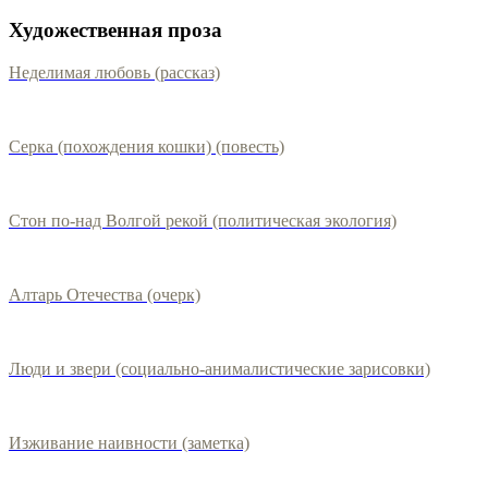
Художественная проза
Неделимая любовь (рассказ)
Серка (похождения кошки) (повесть)
Стон по-над Волгой рекой (политическая экология)
Алтарь Отечества (очерк)
Люди и звери (социально-анималистические зарисовки)
Изживание наивности (заметка)