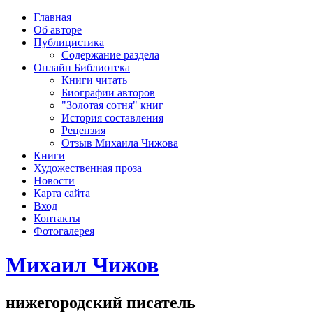
рка
Главная
хождения
Об авторе
шки)
Публицистика
Содержание раздела
Онлайн Библиотека
Книги читать
Биографии авторов
"Золотая сотня" книг
История составления
Рецензия
Отзыв Михаила Чижова
Книги
Художественная проза
Новости
Карта сайта
Вход
Контакты
Фотогалерея
Михаил Чижов
нижегородский писатель