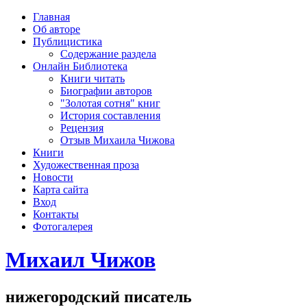
рка
Главная
хождения
Об авторе
шки)
Публицистика
Содержание раздела
Онлайн Библиотека
Книги читать
Биографии авторов
"Золотая сотня" книг
История составления
Рецензия
Отзыв Михаила Чижова
Книги
Художественная проза
Новости
Карта сайта
Вход
Контакты
Фотогалерея
Михаил Чижов
нижегородский писатель