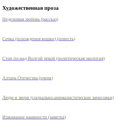
Художественная проза
Неделимая любовь (рассказ)
Серка (похождения кошки) (повесть)
Стон по-над Волгой рекой (политическая экология)
Алтарь Отечества (очерк)
Люди и звери (социально-анималистические зарисовки)
Изживание наивности (заметка)