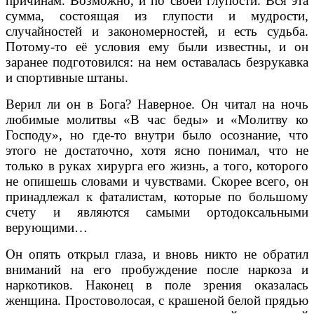
причинам. Возможно, и по своей глупости. Вся эта
сумма, состоящая из глупости и мудрости,
случайностей и закономерностей, и есть судьба.
Потому-то её условия ему были известны, и он
заранее подготовился: на нем оставалась безрукавка
и спортивные штаны.
Верил ли он в Бога? Наверное. Он читал на ночь
любимые молитвы «В час беды» и «Молитву ко
Господу», но где-то внутри было осознание, что
этого не достаточно, хотя ясно понимал, что не
только в руках хирурга его жизнь, а того, которого
не опишешь словами и чувствами. Скорее всего, он
принадлежал к фаталистам, которые по большому
счету и являются самыми ортодоксальными
верующими…
Он опять открыл глаза, и вновь никто не обратил
вниманий на его пробуждение после наркоза и
наркотиков. Наконец в поле зрения оказалась
женщина. Простоволосая, с крашеной белой прядью