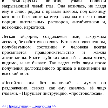
в темно-русых волосах, узкой полосой
закрывающей левый глаз. Она возилась, не глядя
ему в лицо, рядом с правым плечом, под ключицу
которого был вшит катетер: вводила в него новые
порции питательных растворов, антибиотиков и,
возможно, наркотики.
Легкая эйфория, создаваемая ими, закружила
легкую, беззаботную голову. В таком подвешенном,
полубезумном состоянии у человека всегда
просыпается правдоискательство и жажда
дисциплины. Более глубоких мыслей в таком мозгу,
видимо, и не бывает. Так ведут себя люди после
получения долгожданного приказа о назначении на
высокий пост.
«Чегой-то она без шапочки? - думал он
раздраженно, сверля, как ему казалось, её лицо
глазами. - Нарушает инструкцию, «простоволосая».
<< Предыдущая
-
Следующая >>