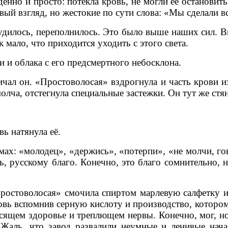
енно и просто: потекла кровь, не могли её остановить
вый взгляд, но жестокие по сути слова: «Мы сделали вс
худилось, переполнилось. Это было выше наших сил. 
к мало, что приходится уходить с этого света.
и и облака с его предсмертного небосклона.
ричал он. «Простоволосая» вздрогнула и часть крови 
олча, отстегнула специальные застежки. Он тут же стян
вь натянула её.
ах: «молодец», «держись», «потерпи», «не молчи, гов
ь, русскому благо. Конечно, это благо сомнительно, 
ростоволосая» смочила спиртом марлевую салфетку и 
новь вспомнив серную кислоту и производство, которо
сящем здоровье и треплющем нервы. Конечно, мог, но 
 Жаль, что завод развалили неумные и ленивые на