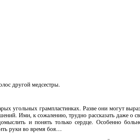
олос другой медсестры.
старых угольных грампластинках. Разве они могут выр
шений. Ими, к сожалению, трудно рассказать даже о с
 домыслить и понять только сердце. Особенно боль
тить руки во время боя…