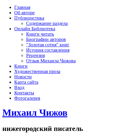
рка
Главная
хождения
Об авторе
шки)
Публицистика
Содержание раздела
Онлайн Библиотека
Книги читать
Биографии авторов
"Золотая сотня" книг
История составления
Рецензия
Отзыв Михаила Чижова
Книги
Художественная проза
Новости
Карта сайта
Вход
Контакты
Фотогалерея
Михаил Чижов
нижегородский писатель