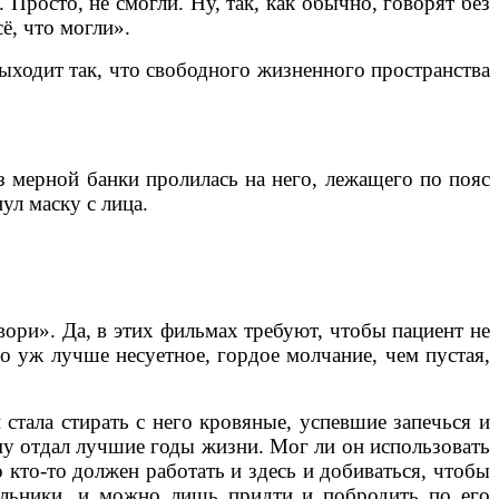
. Просто, не смогли. Ну, так, как обычно, говорят без
ё, что могли».
Выходит так, что свободного жизненного пространства
из мерной банки пролилась на него, лежащего по пояс
ул маску с лица.
ори». Да, в этих фильмах требуют, чтобы пациент не
но уж лучше несуетное, гордое молчание, чем пустая,
стала стирать с него кровяные, успевшие запечься и
му отдал лучшие годы жизни. Мог ли он использовать
кто-то должен работать и здесь и добиваться, чтобы
чальники, и можно лишь придти и побродить по его