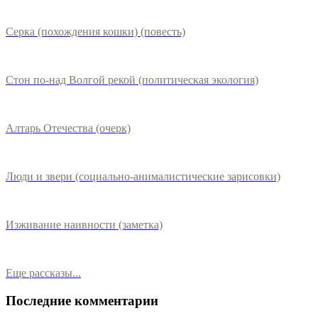
Серка (похождения кошки) (повесть)
Стон по-над Волгой рекой (политическая экология)
Алтарь Отечества (очерк)
Люди и звери (социально-анималистические зарисовки)
Изживание наивности (заметка)
Еще рассказы...
Последние комментарии