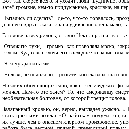
Вот так, скорее всего, и уходят люди. Буднично, обыд
затей громкие, кем-то придуманные, красивые, на пер
Пытались ли сделать? Где-то, что-то порвалось, про
для него вдруг оказалось на удивление очень мало, та
В голове разведрилось, словно Некто прогнал все туч
-Отвяжите руки, - громко, как позволяла маска, зак
голым. Будто выполняя его последнее желание, она, м
-Я хочу дышать сам.
-Нельзя, не положено, - решительно сказала она и вно
Никаких ободряющих слов, как в голливудских фильм
молчал. Нам-то это зачем? То, что американцу смерт
необязательная болтовня, от которой трещит голова.
Заляпанный кровью, он, верно, выглядел ужасно. «П
стать грязными потеки. «Отработка», подумал он, в
их лучше, чем в опасном хлорном производстве, уно
работа была честной, прямой, приносящей пользу.