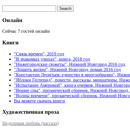
Онлайн
Сейчас 7 гостей онлайн
Книги
"Связь времен", 2019 год
"В знакомых улицах", книга, 2018 год
"Нижегородские сюжеты", Нижний Новгород 2016 год
"Лишить жизни", Нижний Новгород, роман 2016 год
"Константин Леонтьев: единство в многообразии", Нижн
"Яблоки Гесперид", повести, рассказы, миниатюры. Ниж
"Испытание Америкой", книга очерков. Нижний Новгоро
"Вещие сны", прозаический сборник. Нижний Новгород, 
"Волны времени", прозаический сборник. Нижний Новгор
Вы можете скачать книги
Художественная проза
Неделимая любовь (рассказ)