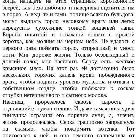
когда нападать на этих страшных коротконогих
зверей, как безошибочно и наверняка вцепиться им
в горло. А ведь те и сами, почище всякого бульдога,
могут выдрать горло неловкому врагу или легко
перекусить сухожилие тонкой кошачьей лапы.
Борьба опытной и отважной кошки с крысой
коротка, как молния на черном небе. Не удалось с
первого раза поймать горло, отпрыгивай и уноси
ноги. Миг дороже жизни. Только безвыходный и
долгий голод мог заставить Серку есть жесткое
крысиное мясо. На этот раз ей достаточно было
нескольких горячих капель крови побежденного
врага, чтобы поднять уровень мужества и отваги в
собственном сердце, чтобы побежали к соскам
струйки нетерпеливого и сытного молока.
Наконец, прорезалось сквозь сырость и
поднявшийся туман солнце. И даже самая последняя
гнилушка отразила его горячие лучи, а, значит,
жизнь продолжалась. Серка грациозно запрыгнула
на скамью, чтобы покормить котенка. Тот
присосался к ней, и она немного вздремнула от