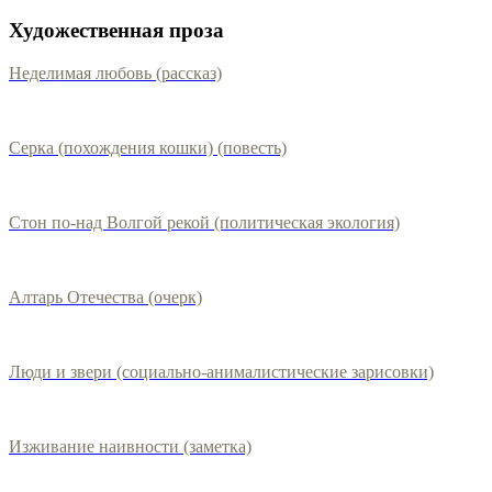
Художественная проза
Неделимая любовь (рассказ)
Серка (похождения кошки) (повесть)
Стон по-над Волгой рекой (политическая экология)
Алтарь Отечества (очерк)
Люди и звери (социально-анималистические зарисовки)
Изживание наивности (заметка)