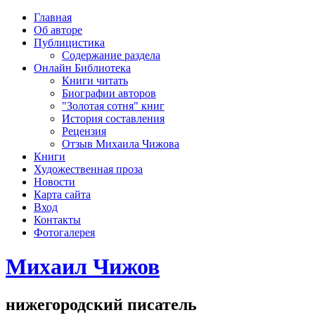
рка
Главная
хождения
Об авторе
шки)
Публицистика
Содержание раздела
Онлайн Библиотека
Книги читать
Биографии авторов
"Золотая сотня" книг
История составления
Рецензия
Отзыв Михаила Чижова
Книги
Художественная проза
Новости
Карта сайта
Вход
Контакты
Фотогалерея
Михаил Чижов
нижегородский писатель