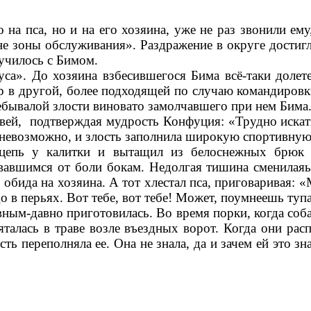
 на пса, но и на его хозяина, уже не раз звонили ем
не зоны обслуживания». Раздражение в округе достиг
лучилось с Бимом.
». До хозяина взбесившегося Бима всё-таки долете
р в другой, более подходящей по случаю командировк
небывалой злости виновато замолчавшего при нем Бима
вей, подтверждая мудрость Конфуция: «Трудно искать
о невозможно, и злость заполнила широкую спортивную
 цепь у калитки и вытащил из белоснежных брюк
увавшимся от боли бокам. Недолгая тишина сменилая
бида на хозяина. А тот хлестал пса, приговаривая: «
до в перьях. Вот тебе, вот тебе! Может, поумнеешь туп
вным-давно приготовилась. Во время порки, когда соба
яталась в траве возле въездных ворот. Когда они ра
сть переполняла ее. Она не знала, да и зачем ей это