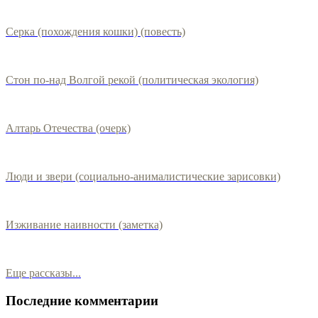
Серка (похождения кошки) (повесть)
Стон по-над Волгой рекой (политическая экология)
Алтарь Отечества (очерк)
Люди и звери (социально-анималистические зарисовки)
Изживание наивности (заметка)
Еще рассказы...
Последние комментарии