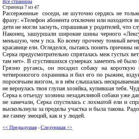
Все страницы
Страница 7 из 47
Рассерженные соседи, не шуточно сердясь не только
фразу: «Телефон абонента отключен или находится в
дети не могли заснуть, спрашивая у родителей, что с
Наконец, зашуршали широкие шины черного «Лексуса
меньшую, чем у пса. Ко всему прочему томный вече
красавице ели. Огляделся, пытаясь понять причины 
Серка предусмотрительно спряталась меж густых вет
там нет». В сгустившихся сумерках заметить её был
Грязно ругаясь, он посадил собаку на короткую
четвероногого охранника и бил его по рыжим, взд
поросячьим визгом, и в нём слышалась нескрываемая о
не вернулась твоя глупая хозяйка, купившая тебя. Чу
Серка к отъезду хозяина незадачливой собаки уже да
не замечали, Серка спустилась с лохматой ели и спр
выскользнула за пределы участка и была такова. Радо
же гамму эмоций, как и у людей.
<< Предыдущая
-
Следующая >>