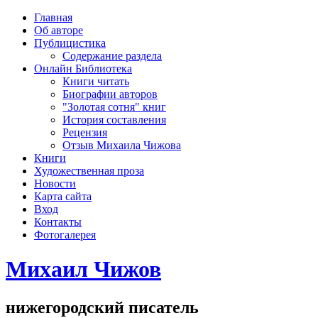
рка
Главная
хождения
Об авторе
шки)
Публицистика
Содержание раздела
Онлайн Библиотека
Книги читать
Биографии авторов
"Золотая сотня" книг
История составления
Рецензия
Отзыв Михаила Чижова
Книги
Художественная проза
Новости
Карта сайта
Вход
Контакты
Фотогалерея
Михаил Чижов
нижегородский писатель