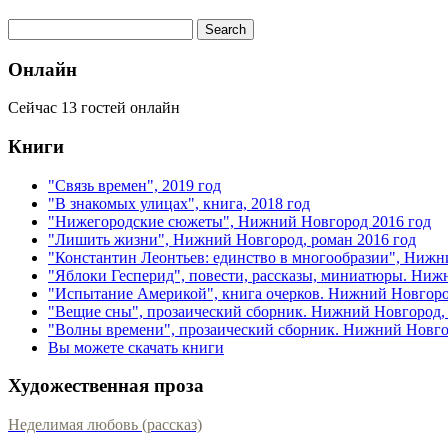
Онлайн
Сейчас 13 гостей онлайн
Книги
"Связь времен", 2019 год
"В знакомых улицах", книга, 2018 год
"Нижегородские сюжеты", Нижний Новгород 2016 год
"Лишить жизни", Нижний Новгород, роман 2016 год
"Константин Леонтьев: единство в многообразии", Нижн
"Яблоки Гесперид", повести, рассказы, миниатюры. Ниж
"Испытание Америкой", книга очерков. Нижний Новгоро
"Вещие сны", прозаический сборник. Нижний Новгород, 
"Волны времени", прозаический сборник. Нижний Новгор
Вы можете скачать книги
Художественная проза
Неделимая любовь (рассказ)