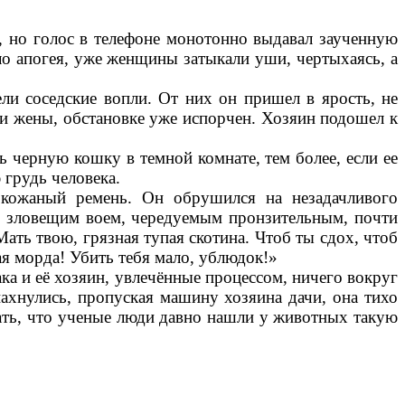
у, но голос в телефоне монотонно выдавал заученную
ло апогея, уже женщины затыкали уши, чертыхаясь, а
ли соседские вопли. От них он пришел в ярость, не
и жены, обстановке уже испорчен. Хозяин подошел к
.
 черную кошку в темной комнате, тем более, если ее
 грудь человека.
 кожаный ремень. Он обрушился на незадачливого
ь зловещим воем, чередуемым пронзительным, почти
Мать твою, грязная тупая скотина. Чтоб ты сдох, чтоб
ая морда! Убить тебя мало, ублюдок!»
ка и её хозяин, увлечённые процессом, ничего вокруг
спахнулись, пропуская машину хозяина дачи, она тихо
 знать, что ученые люди давно нашли у животных такую